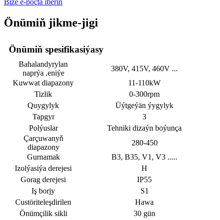
Bize e-poçta iberiň
Önümiň jikme-jigi
Önümiň spesifikasiýasy
Bahalandyrylan
380V, 415V, 460V ...
naprýa .eniýe
Kuwwat diapazony
11-110kW
Tizlik
0-300rpm
Quygylyk
Üýtgeýän ýygylyk
Tapgyr
3
Polýuslar
Tehniki dizaýn boýunça
Çarçuwanyň
280-450
diapazony
Gurnamak
B3, B35, V1, V3 .....
Izolýasiýa derejesi
H
Gorag derejesi
IP55
Iş borjy
S1
Custöriteleşdirilen
Hawa
Önümçilik sikli
30 gün