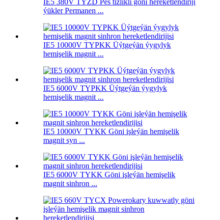
IE5 380V TYZD Pes tizlikli göni hereketlendiriji
ýükler Permanen ...
IE5 10000V TYPKK Üýtgeýän ýygylyk
hemişelik magnit ...
IE5 6000V TYPKK Üýtgeýän ýygylyk
hemişelik magnit ...
IE5 10000V TYKK Göni işleýän hemişelik
magnit syn ...
IE5 6000V TYKK Göni işleýän hemişelik
magnit sinhron ...