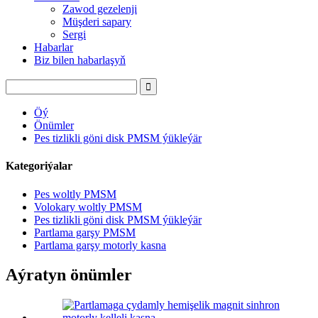
Zawod gezelenji
Müşderi sapary
Sergi
Habarlar
Biz bilen habarlaşyň
Öý
Önümler
Pes tizlikli göni disk PMSM ýükleýär
Kategoriýalar
Pes woltly PMSM
Volokary woltly PMSM
Pes tizlikli göni disk PMSM ýükleýär
Partlama garşy PMSM
Partlama garşy motorly kasna
Aýratyn önümler