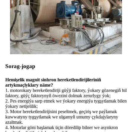
Sorag-jogap
Hemişelik magnit sinhron hereketlendirijileriniň
artykmaçlyklary näme?
1. motorokary hereketlendiriji güýji faktory, ýokary gözenegiň hil
faktory, güýç faktorynyň öwezini dolmak zerurlygy ýok;
2. Pes energiýa sarp etmek we ýokary energiýa tygşytlamak bilen
ýokary netijelilik;
3. Motor hereketlendirijisini peseltmek, geçiriş we paýlamak
kuwwatyny tygşytlamak we ulgamyň umumy çykdajylaryny
azaltmak.
4. Motorlar göni başlamak üçin döredilip bilner we asynkron