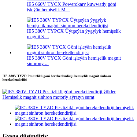
IE5 660V TYCX Powerokary kuwwatly göni
işleýän hemişelik M ...
IE5 380V TYPCX Üýtgeýän ýygylyk hemişelik
magnit S ...
IE5 380V TYCX Göni işleýän hemişelik magnit
sinhrony ...
IE5 380V TYZD Pes tizlikli göni hereketlendiriji hemişelik magnit sinhron
hereketlendirijisi
Gysga düşündiriş: