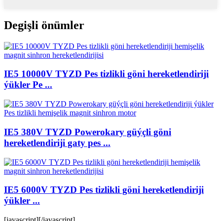
Degişli önümler
IE5 10000V TYZD Pes tizlikli göni hereketlendiriji
ýükler Pe ...
IE5 380V TYZD Powerokary güýçli göni
hereketlendiriji gaty pes ...
IE5 6000V TYZD Pes tizlikli göni hereketlendiriji
ýükler ...
[javascript]
[/javascript]