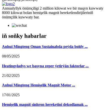
Annualyllyk önümçiligi 2 million kilowat we bir maşyn kuwwaty
8000 kilowat bolan hemişelik magnit hereketlendirijileriniň
önümçilik kuwwaty bar.
iň soňky habarlar
Anhui Mingteng Oman Sustainabda peýda boldy ...
08/05/2025
Heatingyladyş we başyna zeper ýetirýän faktorlar ...
21/02/2025
Anhui Mingteng Hemişelik Magnit Motor ...
17/01/2025
Hemişelik magnit sinhron hereketini dekodlamak ...