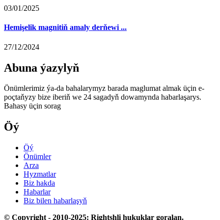
03/01/2025
Hemişelik magnitiň amaly derňewi ...
27/12/2024
Abuna ýazylyň
Önümlerimiz ýa-da bahalarymyz barada maglumat almak üçin e-
poçtaňyzy bize iberiň we 24 sagadyň dowamynda habarlaşarys.
Bahasy üçin sorag
Öý
Öý
Önümler
Arza
Hyzmatlar
Biz hakda
Habarlar
Biz bilen habarlaşyň
© Copyright - 2010-2025: Rightshli hukuklar goralan.