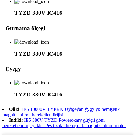
TYZD 380V IC416
Gurnama ölçegi
TYZD 380V IC416
Çyzgy
TYZD 380V IC416
Öňki:
IE5 10000V TYPKK Üýtgeýän ýygylyk hemişelik
magnit sinhron hereketlendirijisi
Indiki:
IE5 380V TYZD Powerokary güýçli göni
hereketlendiriji ýükler Pes tizlikli hemişelik magnit sinhron motor