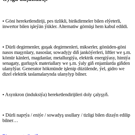
• Göni hereketlendiriji, pes tizlikli, birikdirmeler bilen elýeterli,
inwertor bilen işleýän ýükler. Alternatiw görnüşi hem kabul edildi.
• Dürli degirmenler, guşak degirmenleri, mikserler, gönüden-göni
nasos maşynlary, nasoslar, sowadyjy diň janköýerleri, liftler we ş.m.
kömür känleri, magdanlar, metallurgiýa, elektrik energiýasy, himiýa
senagaty, gurluşyk materiallary we ş.m. ýaly giň enjamlarda giňden
ulanylýar. Generator hökmünde işlenip düzülende, ýel, gidro we
dizel elektrik taslamalarynda ulanylyp bilner.
• Asynkron (induksiýa) hereketlendirijileri doly çalyşyň.
• Dürli naprýa / eniýe / sowadyş usullary / tizligi bilen dizaýn edilip
bilner…