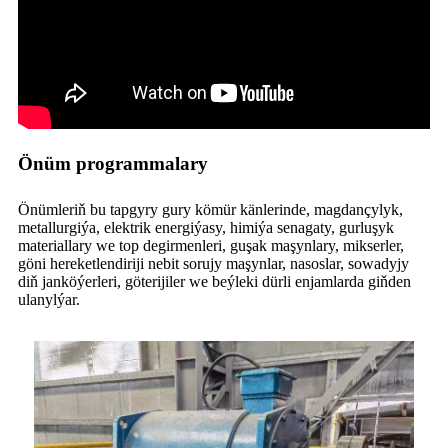
Önüm programmalary
Önümleriň bu tapgyry gury kömür känlerinde, magdançylyk,
metallurgiýa, elektrik energiýasy, himiýa senagaty, gurluşyk
materiallary we top degirmenleri, guşak maşynlary, mikserler,
göni hereketlendiriji nebit sorujy maşynlar, nasoslar, sowadyjy
diň janköýerleri, göterijiler we beýleki dürli enjamlarda giňden
ulanylýar.