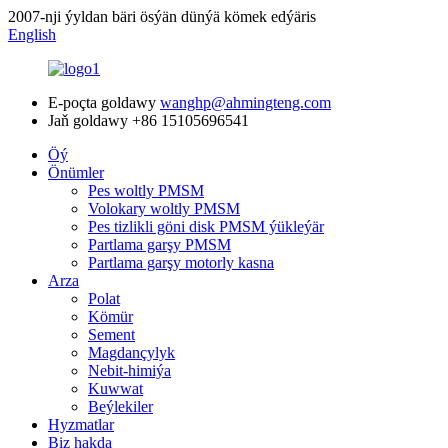
2007-nji ýyldan bäri ösýän dünýä kömek edýäris
English
E-poçta goldawy
wanghp@ahmingteng.com
Jaň goldawy
+86 15105696541
Öý
Önümler
Pes woltly PMSM
Volokary woltly PMSM
Pes tizlikli göni disk PMSM ýükleýär
Partlama garşy PMSM
Partlama garşy motorly kasna
Arza
Polat
Kömür
Sement
Magdançylyk
Nebit-himiýa
Kuwwat
Beýlekiler
Hyzmatlar
Biz hakda