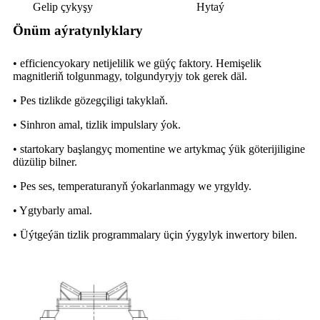
Gelip çykyşy
Hytaý
Önüm aýratynlyklary
• efficiencyokary netijelilik we güýç faktory. Hemişelik
magnitleriň tolgunmagy, tolgundyryjy tok gerek däl.
• Pes tizlikde gözegçiligi takyklaň.
• Sinhron amal, tizlik impulslary ýok.
• startokary başlangyç momentine we artykmaç ýük göterijiligine
düzülip bilner.
• Pes ses, temperaturanyň ýokarlanmagy we yrgyldy.
• Ygtybarly amal.
• Üýtgeýän tizlik programmalary üçin ýygylyk inwertory bilen.