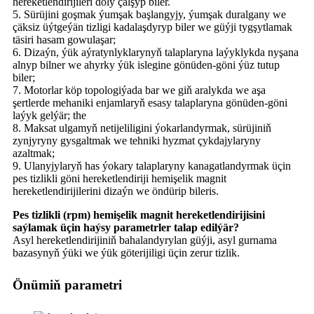
hereketlendirijileri doly çalşyp biler.
5. Sürüjini goşmak ýumşak başlangyjy, ýumşak duralgany we
çäksiz üýtgeýän tizligi kadalaşdyryp biler we güýji tygşytlamak
täsiri hasam gowulaşar;
6. Dizaýn, ýük aýratynlyklarynyň talaplaryna laýyklykda nyşana
alnyp bilner we ahyrky ýük islegine gönüden-göni ýüz tutup
biler;
7. Motorlar köp topologiýada bar we giň aralykda we aşa
şertlerde mehaniki enjamlaryň esasy talaplaryna gönüden-göni
laýyk gelýär; the
8. Maksat ulgamyň netijeliligini ýokarlandyrmak, sürüjiniň
zynjyryny gysgaltmak we tehniki hyzmat çykdajylaryny
azaltmak;
9. Ulanyjylaryň has ýokary talaplaryny kanagatlandyrmak üçin
pes tizlikli göni hereketlendiriji hemişelik magnit
hereketlendirijilerini dizaýn we öndürip bileris.
Pes tizlikli (rpm) hemişelik magnit hereketlendirijisini
saýlamak üçin haýsy parametrler talap edilýär?
Asyl hereketlendirijiniň bahalandyrylan güýji, asyl gurnama
bazasynyň ýüki we ýük göterijiligi üçin zerur tizlik.
Önümiň parametri