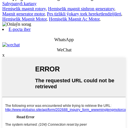
Sahypanyň kartasy
Hemişelik magnit rotory
,
Hemişelik magnit sinhron generatory
,
Magnit generator motor
,
Pes tizlikli ýokary tork hereketlendirijileri
,
Hemişelik Magnit Motor
,
Hemişelik Magnit Ac Motor
,
E-poçta iber
WhatsApp
WeChat
x