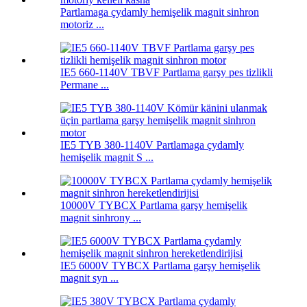
Partlamaga çydamly hemişelik magnit sinhron
motoriz ...
IE5 660-1140V TBVF Partlama garşy pes tizlikli
Permane ...
IE5 TYB 380-1140V Partlamaga çydamly
hemişelik magnit S ...
10000V TYBCX Partlama garşy hemişelik
magnit sinhrony ...
IE5 6000V TYBCX Partlama garşy hemişelik
magnit syn ...