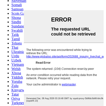
Slovenian
Somali
Samoan
Scots Gaelic
Shona
Sindhi
Sundanese
Swahili
Tajik
Tamil
Telugu
Thai
Ukrainian
Urdu
Uzbek
Vietnamese
Welsh
Xhosa
Yiddish
Yoruba
Zulu
Kinyarwanda
Tatar
Oriya
Turkmen