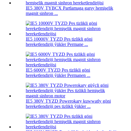
IE5 380V TYBCX Partlamaga garşy hemişelik
magnit sinhron ...
IE5 10000V TYZD Pes tizlikli göni
hereketlendiriji ýükler Permane ...
IE5 6000V TYZD Pes tizlikli göni
hereketlendiriji ýükler Permanen ...
IE5 380V TYZD Powerokary kuwwatly göni
hereketlendiriji pes tizlikli ýükler ...