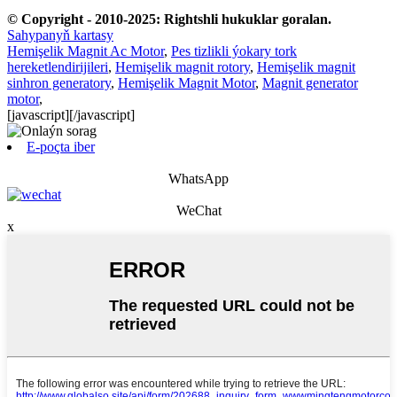
© Copyright - 2010-2025: Rightshli hukuklar goralan.
Sahypanyň kartasy
Hemişelik Magnit Ac Motor
,
Pes tizlikli ýokary tork
hereketlendirijileri
,
Hemişelik magnit rotory
,
Hemişelik magnit
sinhron generatory
,
Hemişelik Magnit Motor
,
Magnit generator
motor
,
[javascript]
[/javascript]
E-poçta iber
WhatsApp
WeChat
x