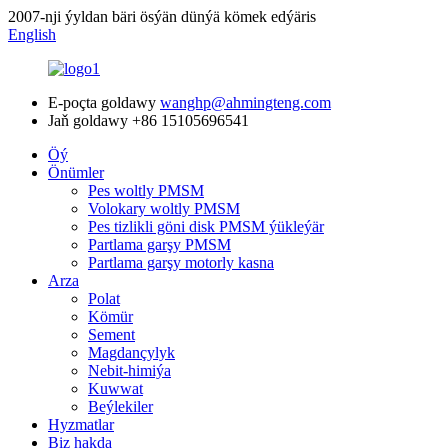
2007-nji ýyldan bäri ösýän dünýä kömek edýäris
English
E-poçta goldawy
wanghp@ahmingteng.com
Jaň goldawy
+86 15105696541
Öý
Önümler
Pes woltly PMSM
Volokary woltly PMSM
Pes tizlikli göni disk PMSM ýükleýär
Partlama garşy PMSM
Partlama garşy motorly kasna
Arza
Polat
Kömür
Sement
Magdançylyk
Nebit-himiýa
Kuwwat
Beýlekiler
Hyzmatlar
Biz hakda