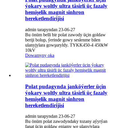
ýokary woltly ultra täsirli üç fazaly
hemişelik magnit sinhron
hereketlendirijisi
admin tarapyndan 23-06-27
Bu önüm belli bir polat zawody üçin goldaw
beriji bolup, ýerinde gowy seslenme bilen
ulanyjylara gowşuryldy. TYKK450-4 450kW
10kV
Dowamyny oka
Polat pudagynda janköýerler üçin
ýokary woltly ultra täsirli üç fazaly
hemişelik magnit sinhron
hereketlendirijisi
admin tarapyndan 23-06-27
Bu önüm polat zawodyndaky tozany aýyrýan
fanat üçin goldaw enjamy we ulanyjylara