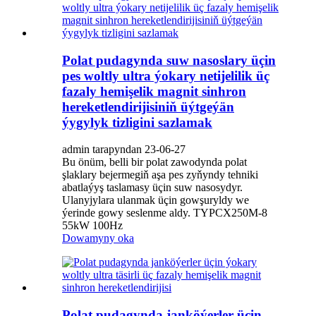
Polat pudagynda suw nasoslary üçin
pes woltly ultra ýokary netijelilik üç
fazaly hemişelik magnit sinhron
hereketlendirijisiniň üýtgeýän
ýygylyk tizligini sazlamak
admin tarapyndan 23-06-27
Bu önüm, belli bir polat zawodynda polat
şlaklary bejermegiň aşa pes zyňyndy tehniki
abatlaýyş taslamasy üçin suw nasosydyr.
Ulanyjylara ulanmak üçin gowşuryldy we
ýerinde gowy seslenme aldy. TYPCX250M-8
55kW 100Hz
Dowamyny oka
Polat pudagynda janköýerler üçin