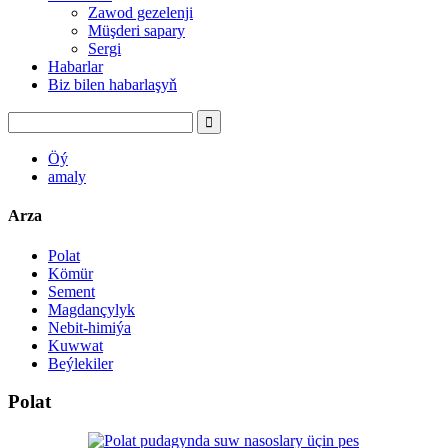
Zawod gezelenji
Müşderi sapary
Sergi
Habarlar
Biz bilen habarlaşyň
Öý
amaly
Arza
Polat
Kömür
Sement
Magdançylyk
Nebit-himiýa
Kuwwat
Beýlekiler
Polat