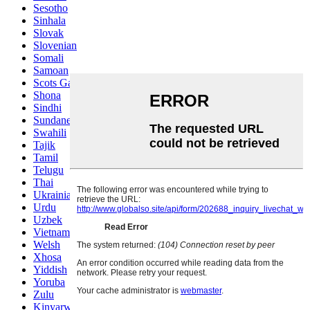
Sesotho
Sinhala
Slovak
Slovenian
Somali
Samoan
Scots Gaelic
Shona
Sindhi
Sundanese
Swahili
Tajik
Tamil
Telugu
Thai
Ukrainian
Urdu
Uzbek
Vietnamese
Welsh
Xhosa
Yiddish
Yoruba
Zulu
Kinyarwanda