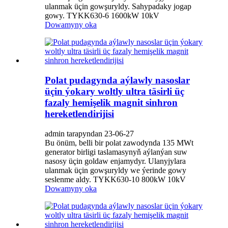
ulanmak üçin gowşuryldy. Sahypadaky jogap
gowy. TYKK630-6 1600kW 10kV
Dowamyny oka
Polat pudagynda aýlawly nasoslar
üçin ýokary woltly ultra täsirli üç
fazaly hemişelik magnit sinhron
hereketlendirijisi
admin tarapyndan 23-06-27
Bu önüm, belli bir polat zawodynda 135 MWt
generator birligi taslamasynyň aýlanýan suw
nasosy üçin goldaw enjamydyr. Ulanyjylara
ulanmak üçin gowşuryldy we ýerinde gowy
seslenme aldy. TYKK630-10 800kW 10kV
Dowamyny oka