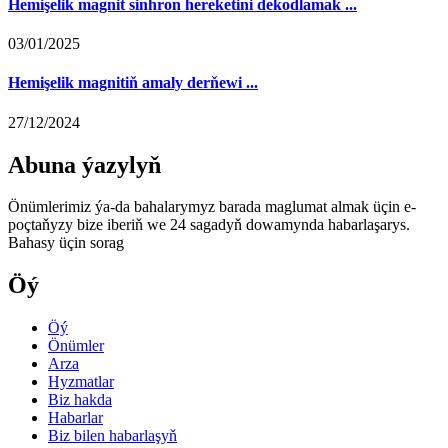
Hemişelik magnit sinhron hereketini dekodlamak ...
03/01/2025
Hemişelik magnitiň amaly derňewi ...
27/12/2024
Abuna ýazylyň
Önümlerimiz ýa-da bahalarymyz barada maglumat almak üçin e-
poçtaňyzy bize iberiň we 24 sagadyň dowamynda habarlaşarys.
Bahasy üçin sorag
Öý
Öý
Önümler
Arza
Hyzmatlar
Biz hakda
Habarlar
Biz bilen habarlaşyň