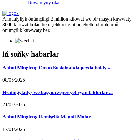
Dowamyny oka
Annualyllyk önümçiligi 2 million kilowat we bir maşyn kuwwaty
8000 kilowat bolan hemişelik magnit hereketlendirijileriniň
önümçilik kuwwaty bar.
iň soňky habarlar
Anhui Mingteng Oman Sustainabda peýda boldy ...
08/05/2025
Heatingyladyş we başyna zeper ýetirýän faktorlar ...
21/02/2025
Anhui Mingteng Hemişelik Magnit Motor ...
17/01/2025