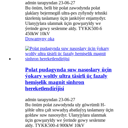
admin tarapyndan 23-06-27
Bu önüm, belli bir polat zawodynda polat
şlaklary bejermegiň ultra-pes zyňyndy tehniki
täzeleniş taslamasy üçin janköýer enjamydyr.
Ulanyjylara ulanmak üçin gowşuryldy we
ýerinde gowy seslenme aldy. TYKK500-6
450kW 10kV
Dowamyny oka
Polat pudagynda suw nasoslary üçin
ýokary woltly ultra täsirli üç fazaly
hemişelik magnit sinhron
hereketlendirijisi
admin tarapyndan 23-06-27
Bu önüm polat zawodynda uly göwrümli H-
şöhle ultra çalt sowadyş abatlaýyş taslamasy üçin
goldaw suw nasosydyr. Ulanyjylara ulanmak
üçin gowşuryldy we ýerinde gowy seslenme
aldy. TYKK500-4 900kW 10kV