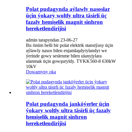
Polat pudagynda aýlawly nasoslar
üçin ýokary woltly ultra täsirli üç
fazaly hemişelik magnit sinhron
hereketlendirijisi
admin tarapyndan 23-06-27
Bu önüm belli bir polat elektrik stansiýasy üçin
aýlawly nasos bilen enjamlaşdyrylandyr we
ýerinde gowy seslenme bilen ulanyjylara
ulanmak üçin gowşuryldy. TYKK560-8 630kW
10kV
Dowamyny oka
Polat pudagynda janköýerler üçin
ýokary woltly ultra täsirli üç fazaly
hemişelik magnit sinhron
hereketlendirijisi