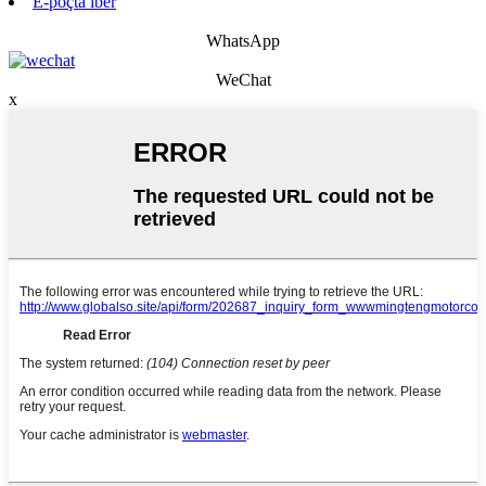
E-poçta iber
WhatsApp
WeChat
x