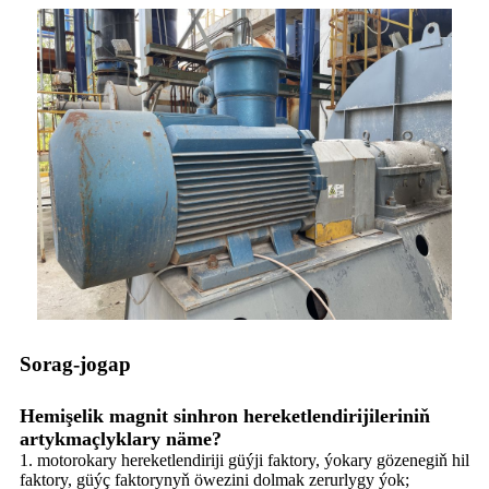
Sorag-jogap
Hemişelik magnit sinhron hereketlendirijileriniň
artykmaçlyklary näme?
1. motorokary hereketlendiriji güýji faktory, ýokary gözenegiň hil
faktory, güýç faktorynyň öwezini dolmak zerurlygy ýok;