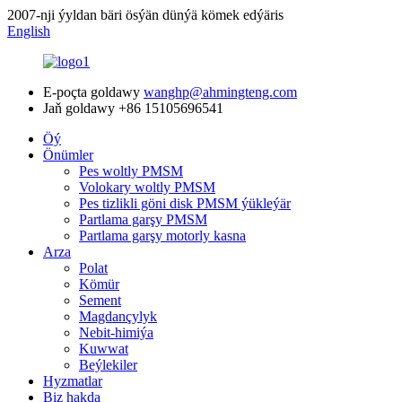
2007-nji ýyldan bäri ösýän dünýä kömek edýäris
English
E-poçta goldawy
wanghp@ahmingteng.com
Jaň goldawy
+86 15105696541
Öý
Önümler
Pes woltly PMSM
Volokary woltly PMSM
Pes tizlikli göni disk PMSM ýükleýär
Partlama garşy PMSM
Partlama garşy motorly kasna
Arza
Polat
Kömür
Sement
Magdançylyk
Nebit-himiýa
Kuwwat
Beýlekiler
Hyzmatlar
Biz hakda