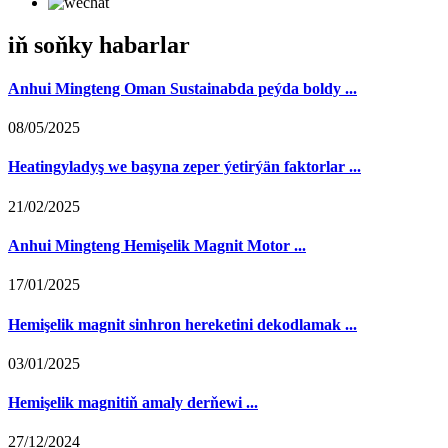
iň soňky habarlar
Anhui Mingteng Oman Sustainabda peýda boldy ...
08/05/2025
Heatingyladyş we başyna zeper ýetirýän faktorlar ...
21/02/2025
Anhui Mingteng Hemişelik Magnit Motor ...
17/01/2025
Hemişelik magnit sinhron hereketini dekodlamak ...
03/01/2025
Hemişelik magnitiň amaly derňewi ...
27/12/2024