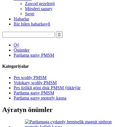
Zawod gezelenji
Müşderi sapary
Sergi
Habarlar
Biz bilen habarlaşyň
Öý
Önümler
Partlama garşy PMSM
Kategoriýalar
Pes woltly PMSM
Volokary woltly PMSM
Pes tizlikli göni disk PMSM ýükleýär
Partlama garşy PMSM
Partlama garşy motorly kasna
Aýratyn önümler