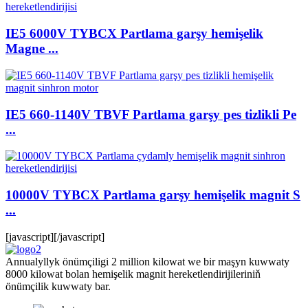
IE5 6000V TYBCX Partlama garşy hemişelik
Magne ...
IE5 660-1140V TBVF Partlama garşy pes tizlikli Pe
...
10000V TYBCX Partlama garşy hemişelik magnit S
...
[javascript]
[/javascript]
Annualyllyk önümçiligi 2 million kilowat we bir maşyn kuwwaty
8000 kilowat bolan hemişelik magnit hereketlendirijileriniň
önümçilik kuwwaty bar.