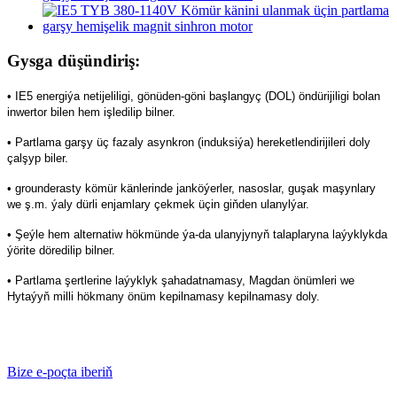
Gysga düşündiriş:
• IE5 energiýa netijeliligi, gönüden-göni başlangyç (DOL) öndürijiligi bolan
inwertor bilen hem işledilip bilner.
• Partlama garşy üç fazaly asynkron (induksiýa) hereketlendirijileri doly
çalşyp biler.
• grounderasty kömür känlerinde janköýerler, nasoslar, guşak maşynlary
we ş.m. ýaly dürli enjamlary çekmek üçin giňden ulanylýar.
•
Şeýle hem alternatiw hökmünde ýa-da ulanyjynyň talaplaryna laýyklykda
ýörite döredilip bilner.
• Partlama şertlerine laýyklyk şahadatnamasy, Magdan önümleri we
Hytaýyň milli hökmany önüm kepilnamasy kepilnamasy doly.
Bize e-poçta iberiň