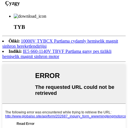
Çyzgy
TYB
Öňki:
10000V TYBCX Partlama çydamly hemişelik magnit
sinhron hereketlendirijisi
Indiki:
IE5 660-1140V TBVF Partlama garşy pes tizlikli
hemişelik magnit sinhron motor