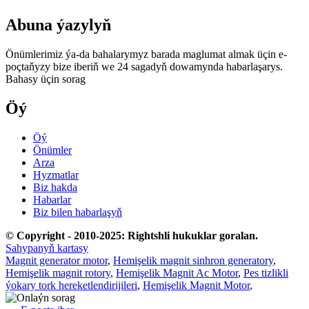
Abuna ýazylyň
Önümlerimiz ýa-da bahalarymyz barada maglumat almak üçin e-
poçtaňyzy bize iberiň we 24 sagadyň dowamynda habarlaşarys.
Bahasy üçin sorag
Öý
Öý
Önümler
Arza
Hyzmatlar
Biz hakda
Habarlar
Biz bilen habarlaşyň
© Copyright - 2010-2025: Rightshli hukuklar goralan.
Sahypanyň kartasy
Magnit generator motor
,
Hemişelik magnit sinhron generatory
,
Hemişelik magnit rotory
,
Hemişelik Magnit Ac Motor
,
Pes tizlikli
ýokary tork hereketlendirijileri
,
Hemişelik Magnit Motor
,