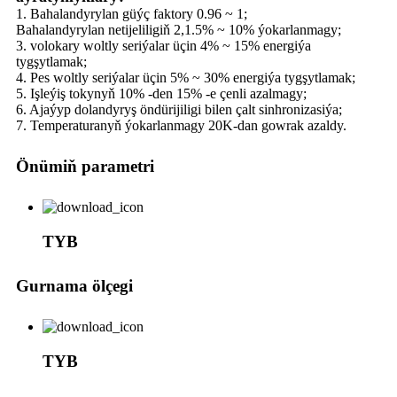
1. Bahalandyrylan güýç faktory 0.96 ~ 1;
Bahalandyrylan netijeliligiň 2,1.5% ~ 10% ýokarlanmagy;
3. volokary woltly seriýalar üçin 4% ~ 15% energiýa
tygşytlamak;
4. Pes woltly seriýalar üçin 5% ~ 30% energiýa tygşytlamak;
5. Işleýiş tokynyň 10% -den 15% -e çenli azalmagy;
6. Ajaýyp dolandyryş öndürijiligi bilen çalt sinhronizasiýa;
7. Temperaturanyň ýokarlanmagy 20K-dan gowrak azaldy.
Önümiň parametri
TYB
Gurnama ölçegi
TYB