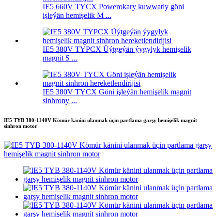
IE5 660V TYCX Powerokary kuwwatly göni
işleýän hemişelik M ...
IE5 380V TYPCX Üýtgeýän ýygylyk hemişelik
magnit S ...
IE5 380V TYCX Göni işleýän hemişelik magnit
sinhrony ...
IE5 TYB 380-1140V Kömür känini ulanmak üçin partlama garşy hemişelik magnit
sinhron motor