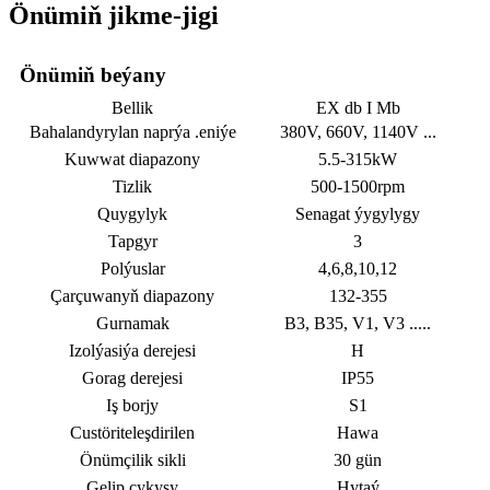
Önümiň jikme-jigi
Önümiň beýany
Bellik
EX db I Mb
Bahalandyrylan naprýa .eniýe
380V, 660V, 1140V ...
Kuwwat diapazony
5.5-315kW
Tizlik
500-1500rpm
Quygylyk
Senagat ýygylygy
Tapgyr
3
Polýuslar
4,6,8,10,12
Çarçuwanyň diapazony
132-355
Gurnamak
B3, B35, V1, V3 .....
Izolýasiýa derejesi
H
Gorag derejesi
IP55
Iş borjy
S1
Custöriteleşdirilen
Hawa
Önümçilik sikli
30 gün
Gelip çykyşy
Hytaý