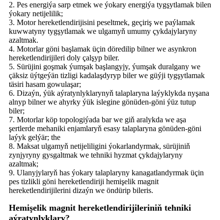
2. Pes energiýa sarp etmek we ýokary energiýa tygşytlamak bilen
ýokary netijelilik;
3. Motor hereketlendirijisini peseltmek, geçiriş we paýlamak
kuwwatyny tygşytlamak we ulgamyň umumy çykdajylaryny
azaltmak.
4. Motorlar göni başlamak üçin döredilip bilner we asynkron
hereketlendirijileri doly çalşyp biler.
5. Sürüjini goşmak ýumşak başlangyjy, ýumşak duralgany we
çäksiz üýtgeýän tizligi kadalaşdyryp biler we güýji tygşytlamak
täsiri hasam gowulaşar;
6. Dizaýn, ýük aýratynlyklarynyň talaplaryna laýyklykda nyşana
alnyp bilner we ahyrky ýük islegine gönüden-göni ýüz tutup
biler;
7. Motorlar köp topologiýada bar we giň aralykda we aşa
şertlerde mehaniki enjamlaryň esasy talaplaryna gönüden-göni
laýyk gelýär; the
8. Maksat ulgamyň netijeliligini ýokarlandyrmak, sürüjiniň
zynjyryny gysgaltmak we tehniki hyzmat çykdajylaryny
azaltmak;
9. Ulanyjylaryň has ýokary talaplaryny kanagatlandyrmak üçin
pes tizlikli göni hereketlendiriji hemişelik magnit
hereketlendirijilerini dizaýn we öndürip bileris.
Hemişelik magnit hereketlendirijileriniň tehniki
aýratynlyklary?