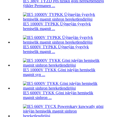
IE5 380V TYZD Pes tizlikli göni hereketlendiriji
ýükler Permanen ...
IE5 10000V TYPKK Üýtgeýän ýygylyk
hemişelik magnit ...
IE5 6000V TYPKK Üýtgeýän ýygylyk
hemişelik magnit ...
IE5 10000V TYKK Göni işleýän hemişelik
magnit syn ...
IE5 6000V TYKK Göni işleýän hemişelik
magnit sinhron ...