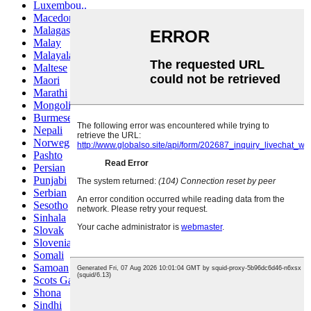
Luxembou..
Macedonian
Malagasy
Malay
Malayalam
Maltese
Maori
Marathi
Mongolian
Burmese
Nepali
Norwegian
Pashto
Persian
Punjabi
Serbian
Sesotho
Sinhala
Slovak
Slovenian
Somali
Samoan
Scots Gaelic
Shona
Sindhi