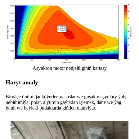
Asynkron motor netijeliliginiň kartasy
Haryt amaly
Birnäçe önüm, janköýerler, nasoslar we guşak maşynlary ýaly
nebithimiýa, polat, alýumin gaýtadan işlemek, däne we ýag,
iýmit we beýleki pudaklarda giňden ulanylýar.