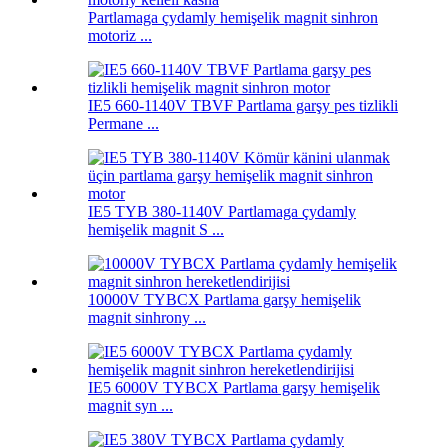
Partlamaga çydamly hemişelik magnit sinhron
motoriz ...
IE5 660-1140V TBVF Partlama garşy pes tizlikli
Permane ...
IE5 TYB 380-1140V Partlamaga çydamly
hemişelik magnit S ...
10000V TYBCX Partlama garşy hemişelik
magnit sinhrony ...
IE5 6000V TYBCX Partlama garşy hemişelik
magnit syn ...