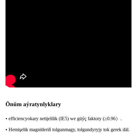
Önüm aýratynlyklary
• efficiencyokary netijelilik (IE5) we güýç faktory (≥0.96）.
• Hemişelik magnitleriň tolgunmagy, tolgundyryjy tok gerek däl.