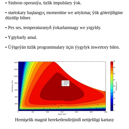
• Sinhron operasiýa, tizlik impulslary ýok.
• startokary başlangyç momentine we artykmaç ýük göterijiligine
düzülip bilner.
• Pes ses, temperaturanyň ýokarlanmagy we yrgyldy.
• Ygtybarly amal.
• Üýtgeýän tizlik programmalary üçin ýygylyk inwertory bilen.
Hemişelik magnit hereketlendirijiniň netijeliligi kartasy