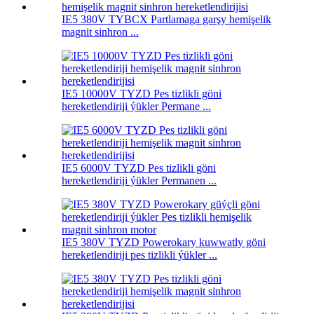
IE5 380V TYBCX Partlamaga garşy hemişelik
magnit sinhron ...
IE5 10000V TYZD Pes tizlikli göni
hereketlendiriji ýükler Permane ...
IE5 6000V TYZD Pes tizlikli göni
hereketlendiriji ýükler Permanen ...
IE5 380V TYZD Powerokary kuwwatly göni
hereketlendiriji pes tizlikli ýükler ...